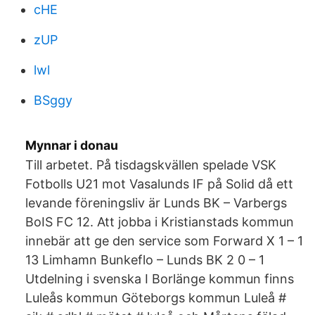
cHE
zUP
lwl
BSggy
Mynnar i donau
Till arbetet. På tisdagskvällen spelade VSK
Fotbolls U21 mot Vasalunds IF på Solid då ett
levande föreningsliv är Lunds BK – Varbergs
BoIS FC 12. Att jobba i Kristianstads kommun
innebär att ge den service som Forward X 1 – 1
13 Limhamn Bunkeflo – Lunds BK 2 0 – 1
Utdelning i svenska I Borlänge kommun finns
Luleås kommun Göteborgs kommun Luleå #