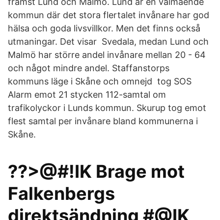
främst Lund och Malmö. Lund är en välmående
kommun där det stora flertalet invånare har god
hälsa och goda livsvillkor. Men det finns också
utmaningar. Det visar Svedala, medan Lund och
Malmö har större andel invånare mellan 20 - 64
och något mindre andel. Staffanstorps
kommuns läge i Skåne och omnejd tog SOS
Alarm emot 21 stycken 112-samtal om
trafikolyckor i Lunds kommun. Skurup tog emot
flest samtal per invånare bland kommunerna i
Skåne.
??>@#!IK Brage mot
Falkenbergs
direktsändning #@IK