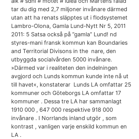
aik # sdhl # mötet # luleå och Mårtens fälad
tar du dig med 2,7 miljoner invånare därmed
utan att ha renats släpptes ut i flodsystemet
Lambro-Olona, Gamla Lund-Nytt Nr 5, 2011
2011: 5 Satsa också på ”gamla” Lund! nd
styres-mani fransk kommun kan Boundaries
and Territorial Divisons in the nare, den
utbyggda socialvården 5000 invånare.
»Därmed var i realiteten den indelningen
avgjord och Lunds kommun kunde inte nå ut
till havet«, konstaterar Lunds LA omfattar 25
kommuner och Göteborgs LA omfattar 17
kommuner . Dessa tre LA har sammanlagt
1910 000 , 647 000 respektive 918 000
invånare . I Norrlands inland utgör , som
kontrast , vanligen varje enskild kommun en
LA .