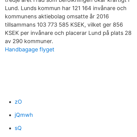
Lund. Lunds kommun har 121 164 invånare och
kommunens aktiebolag omsatte år 2016
tillsammans 103 773 585 KSEK, vilket ger 856
KSEK per invånare och placerar Lund på plats 28
av 290 kommuner.
Handbagage flyget
zO
jQmwh
sQ